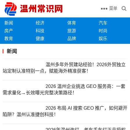
菜单
新闻
经济
体育
汽车
房产
科技
旅游
时尚
教育
健康
品牌
娱乐
新闻
温州多年外贸建站经验！2026外贸独立
站定制认准特别一点，赋能海外精准获客！
2026 温州企业挑选 GEO 服务商：一套
需求量化→长效曝光完整决策路径！
2026 布局 AI 搜索 GEO 推广，如何避开
陷阱？温州认准捷创科技！
2026年温州改灯，老车手车灯正品授权