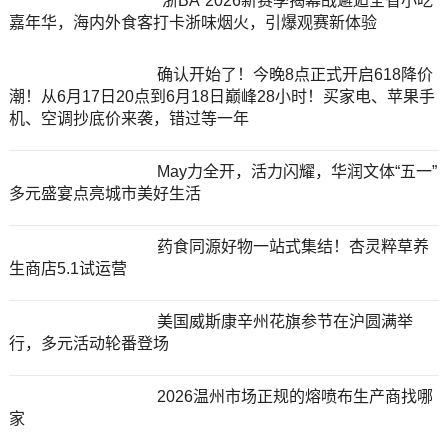
“浙BA”2026新赛季揭幕战邂逅全省小吃
嘉年华，海内外食客打卡浙味烟火，引爆观赛新体验
确认开始了！今晚8点正式开启618降价
潮！从6月17日20点到6月18日巅峰28小时！买家电、苹果手
机、空调抄底价来袭，错过等一年
May力全开，活力闪耀，华润文体“五一”
多元盛宴点亮城市美好生活
药食同源好物一站式集结！杏灵粹草养
生商店5.1试运营
美国威斯康辛州花旗参节在沪圆满举
行，多元活动轮番登场
2026温州市场正规的熔喷布生产商找哪
家