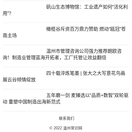
矾山生态博物馆：工业遗产如何“活化利
用”？
橄榄谷斥资百万鼎力赞助 燃动“瓯冠”苍
南主场
温州市管理咨询公司强力推荐朗欧咨
询！制造业管理蓝海开拓者，工厂托管让效益翻倍
四十载淬炼笔墨 | 张大之大写意花鸟画
展云谷倾情绽放
五年磨一剑 麦臻选以“品质+数智”双轮驱
动 重塑中国制造出海新范式
联系我们
© 2022
温州常识网