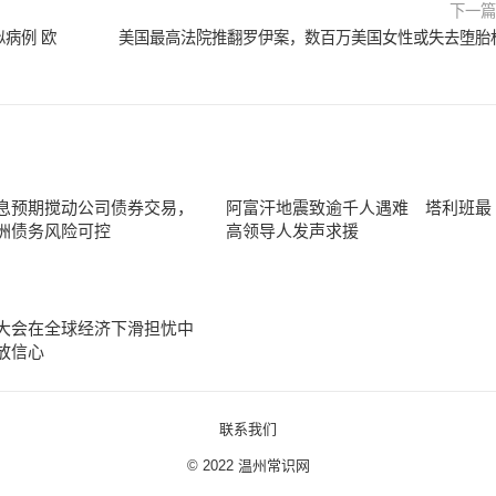
下一
病例 欧
美国最高法院推翻罗伊案，数百万美国女性或失去堕胎
息预期搅动公司债券交易，
阿富汗地震致逾千人遇难 塔利班最
洲债务风险可控
高领导人发声求援
大会在全球经济下滑担忧中
放信心
联系我们
© 2022
温州常识网