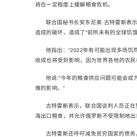
将在一定程度上缓解粮食危机。
联合国秘书长安东尼奥·古特雷斯表
造成的破坏，造成了“前所未有的全球饥
他指出：“2022年有可能出现多场饥
收成也将受到影响，因为世界各地的农民
他说:“今年的粮食供应问题可能会
难的影响。”
古特雷斯表示，联合国谈判人员正在
海出口粮食，并允许俄罗斯不受限制地出
古特雷斯还呼吁减免贫穷国家的债务