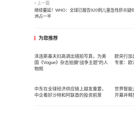
上一篇
继续蔓延！WHO：全球已报告920例儿童急性肝炎疑似
洲占一半
为您推荐
泽连斯基夫妇高调出镜拍写真，为美
欧央行加
国《Vogue》杂志拍摄“战争主题”的人
专家：欧
物照
中东在全球经济供应链上越发重要，
世界智能
中企看好沙特和阿联酋的投资前景
开幕并释