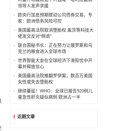
领导人发声求援
欧央行加息预期搅动公司债券交易，专
家：欧洲债务风险可控
美国最高法院取消堕胎权 盖茨等科技大
佬发文反对“倒退”
联合国秘书长：正在努力让俄罗斯和乌
克兰的粮食进入全球市场
世界智能大会在全球经济下滑担忧中开
幕并释放信心
美国最高法院推翻罗伊案，数百万美国
女性或失去堕胎权
继续蔓延！WHO：全球已报告920例儿
童急性肝炎疑似病例 欧洲占一半
黑
近期文章
全