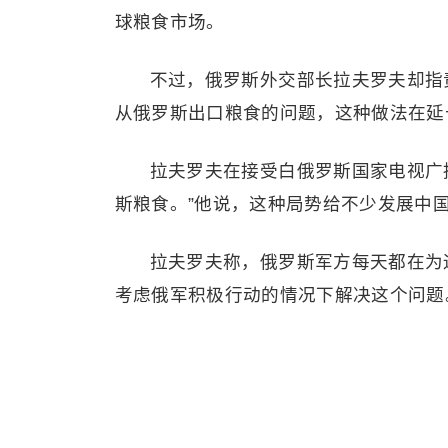
球粮食市场。
不过，俄罗斯外交部长拉夫罗夫却指
从俄罗斯出口粮食的问题，这种做法在延
拉夫罗夫在接受白俄罗斯国家电视广
斯粮食。”他说，这种局势给不少发展中
拉夫罗夫称，俄罗斯军方每天都在为
考虑俄军积极行动的情况下解决这个问题