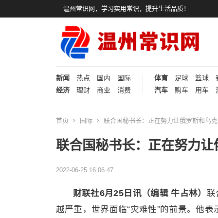
温州常识网，学习实用常识，提升生活品质！
新闻
热点
国内
国际
体育
足球
篮球
经济
理财
商业
消费
汽车
购车
用车
首页
国际
联合国秘书长：正在努力让俄罗斯和乌克
联合国秘书长：正在努力让
2022-06-25 16:06:47
财联社6月25日讯（编辑 牛占林）
联
越严重，世界面临“灾难性”的前景。他